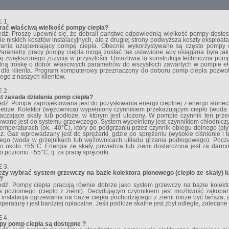
 1.
rać właściwą wielkość pompy ciepła?
dź: Proszę upewnić się, że dobrali państwo odpowiednią wielkość pompy dos
e niskich kosztów instalacyjnych, ale z drugiej strony podwyższa koszty eksploa
ania uzupełniający pompę ciepła. Obecnie wykorzystywane są często pompy
 Parametry pracy pompy ciepła mogą zostać tak ustawione aby osiągana była jak
ej zwiększonego zużycia w przyszłości. Umożliwia to konstrukcja techniczna pomp
lną troskę o dobór właściwych parametrów do wszystkich zawartych w pompie e
 dla klienta. Program komputerowy przeznaczony do doboru pomp ciepła pozwol
ego z naszych klientów.
 2.
st zasada działania pomp ciepła?
ź: Pompa zaprojektowana jest do pozyskiwania energii cieplnej z energii słonec
etrze. Kolektor (wężownica) wypełniony czynnikiem przekazującym ciepło (woda i 
taczające skały lub podłoże, w którym jest ułożony. W pompie czynnik ten prze
ywane jest do systemu grzewczego. System wypełniony jest czynnikiem chłodnicz
temperaturach (ok. -40°C), który po podgrzaniu przez czynnik obiegu dolnego (
z. Gaz wprowadzany jest do sprężarki, gdzie po sprężeniu (wysokie ciśnienie i
ego (woda w grzejnikach lub wężownicach układu grzania podłogowego). Począt
o około +55°C. Energia ze skały, powietrza lub ziemi dostarczona jest za darmo,
 poziomu +55°C, tj. za pracę sprężarki.
 3.
eży wybrać system grzewczy na bazie kolektora pionowego (ciepło ze skały) lub
 ?
dź: Pompy ciepła pracują równie dobrze jako system grzewczy na bazie kolektor
ra poziomego (ciepło z ziemi). Decydującym czynnikiem jest możliwość zakopa
instalacja ogrzewania na bazie ciepła pochodzącego z ziemi może być tańsza, a
mperaturę i jest bardziej opłacalne. Jeśli podłoże skalne jest zbyt odległe, zaleca
 4.
ypy pomp ciepła są dostępne ?