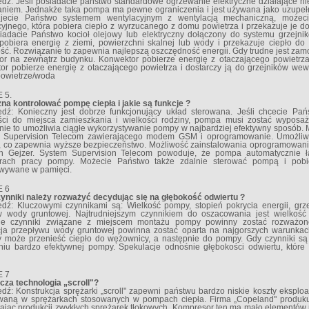
dź: Jeśli posiadacie państwo standardowe ogrzewanie elektryczne działające ni
aniem. Jednakże taka pompa ma pewne ograniczenia i jest używana jako uzupełni
jecie Państwo systemem wentylacyjnym z wentylacją mechaniczną, możeci
cyjnego, która pobiera ciepło z wyrzucanego z domu powietrza i przekazuje je 
iadacie Państwo kocioł olejowy lub elektryczny dołączony do systemu grzej
obiera energię z ziemi, powierzchni skalnej lub wody i przekazuje ciepło do
ść. Rozwiązanie to zapewnia najlepszą oszczędność energii. Gdy trudne jest za
or na zewnątrz budynku. Konwektor pobierze energię z otaczającego powietrza
or pobierze energię z otaczającego powietrza i dostarczy ją do grzejników wew
owietrze/woda
 5.
na kontrolować pompę ciepła i jakie są funkcje ?
dź: Konieczny jest dobrze funkcjonujący układ sterowana. Jeśli chcecie Pa
ści do miejsca zamieszkania i wielkości rodziny, pompa musi zostać wyposa
nie to umożliwia ciągłe wykorzystywanie pompy w najbardziej efektywny sposób
 Supervision Telecom zawierającego modem GSM i oprogramowanie. Umożliwia 
ę, co zapewnia wyższe bezpieczeństwo. Możliwość zainstalowania oprogramowania
 Gejzer. System Supervision Telecom powoduje, że pompa automatycznie ł
rach pracy pompy. Możecie Państwo także zdalnie sterować pompą i pobi
wywane w pamięci.
E 6
zynniki należy rozważyć decydując się na głębokość odwiertu ?
dź: Kluczowymi czynnikami są: Wielkość pompy, stopień pokrycia energii, grzej
w wody gruntowej. Najtrudniejszym czynnikiem do oszacowania jest wielkoś
ie czynniki związane z miejscem montażu pompy powinny zostać rozważon
cja przepływu wody gruntowej powinna zostać oparta na najgorszych warunkach
 może przenieść ciepło do wężownicy, a następnie do pompy. Gdy czynniki s
niu bardzo efektywnej pompy. Spekulacje odnośnie głębokości odwiertu, które
E 7
cza technologia „scroll"?
ź: Konstrukcja sprężarki „scroll" zapewni państwu bardzo niskie koszty eksploat
waną w sprężarkach stosowanych w pompach ciepła. Firma „Copeland" produku
tając produkcji zwykłych sprężarek tłokowych. Kompresor ten ma mało elementów