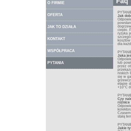
Faq
O FIRMIE
PYTANIE
OFERTA
Jak dob
Odpowie
powstani
JAK TO DZIAŁA
dogrzew
ciepło.
ryzyka j
szczegó
KONTAKT
kosztów
dla każd
WSPÓŁPRACA
PYTANIE
Jaka je
Odpowied
PYTANIA
lub powi
przez o
przekaz
niskich 
się w ga
grzewcz
etapie d
+10°C do
PYTANIE
Czy nal
różnice
Odpowie
kolekto
Czasem 
stałą te
PYTANIE
Jakie t