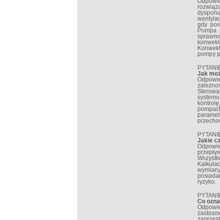
Odpowie
rozwiąz
dysponu
wentyla
gdy pos
Pompa p
sprawno
konwekt
Konwekt
pompy p
PYTANIE
Jak moż
Odpowie
zależno
Sterowa
systemu
kontrol
pompach
paramet
przecho
PYTANI
Jakie c
Odpowie
przepły
Wszystk
Kalkula
wymiany
posiada
ryzyko.
PYTANI
Co ozna
Odpowied
zastoso
zaprzes