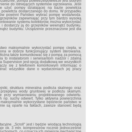
ezależnie, pompa powietrze/powietrze jest dobrym
enie do istniejących systemów ogrzewania. Jeśli
e użyć pompy działającej na bazie powietrza
do powietrza dostarczanego do domu. W przypadku
ników powinni Państwo wybrać pompę woda/woda.
 grzejników zapewniając przy tym bardzo wysoką
montowanie systemu kolektorów, można wykorzystać
 i dostarczy ją do grzejników wewnątrz budynku.
nątrz budynku. Urządzenie przeznaczone jest dla
ństwo maksymalnie wykorzystać pompę ciepła, w
żona w dobrze funkcjonujący system sterowania.
. Można także komunikować się z pompą za pomocą
to instalatorom i serwisantom nadzór i zdalną
 Supervision jest opcją dodatkową we wszystkich
ączy się z telefonem komórkowym informując o
erać wszystkie dane o wydarzeniach jej pracy
niki, struktura mineralna podłoża skalnego oraz
ć przepływu wody gruntowej w podłożu skalnym.
e przy wymiarowaniu projektowanego odwiertu.
 np. suchy odwiert. Tylko aktywna powierzchnia
ą maksymalnie wykorzystane będziecie państwo w
 nie są oparte na faktach, zawsze stanowić będą
acyjne. „Scroll" jest i będzie wiodącą technologią
je ok. 3 mln. kompresorów rocznie jednocześnie
 ruchomych, co oznacza ich mniejsze mechaniczne