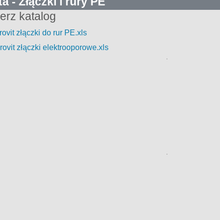
ta
- Złączki i rury PE
erz katalog
ovit złączki do rur PE.xls
rovit złączki elektrooporowe.xls