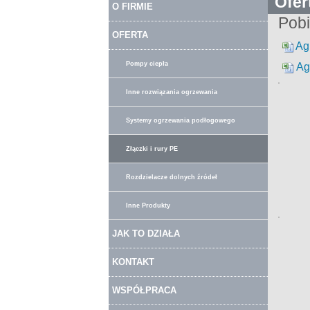
Ofer
O FIRMIE
Pobi
OFERTA
Agr
Pompy ciepła
Ag
Inne rozwiązania ogrzewania
Systemy ogrzewania podłogowego
Złączki i rury PE
Rozdzielacze dolnych źródeł
Inne Produkty
JAK TO DZIAŁA
KONTAKT
WSPÓŁPRACA